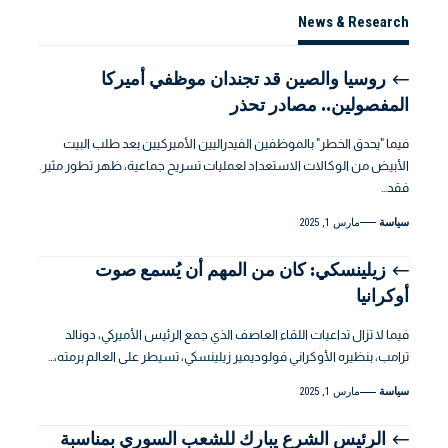
News & Research
روسيا والصين قد تجندان موظفي أميركا
المفصولين.. مصادر تحذر
فيما "يحدق الخطر" بالموظفين الفيدراليين الأميركيين بعد طلب البيت
الأبيض من الوكالات الاستعداد لعمليات تسريح جماعية، ظهر تطور مثير.
فقد…
سياسة
مارس 1, 2025
زيلينسكي: كان من المهم أن يُسمع صوت
أوكرانيا
فيما لا تزال تداعيات اللقاء العاصف الذي جمع الرئيس الأميركي، دونالد
ترامب، بنظيره الأوكراني فولوديمير زيلينسكي، تسيطر على العالم برمته،…
سياسة
مارس 1, 2025
الرئيس الشرع يبارك للشعب السوري بمناسبة