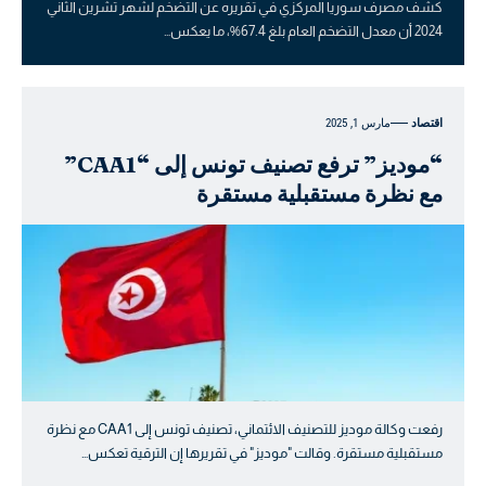
كشف مصرف سوريا المركزي في تقريره عن التضخم لشهر تشرين الثاني
2024 أن معدل التضخم العام بلغ 67.4%، ما يعكس…
اقتصاد
مارس 1, 2025
“موديز” ترفع تصنيف تونس إلى “CAA1”
مع نظرة مستقبلية مستقرة
رفعت وكالة موديز للتصنيف الائتماني، تصنيف تونس إلى CAA1 مع نظرة
مستقبلية مستقرة. وقالت "موديز" في تقريرها إن الترقية تعكس…