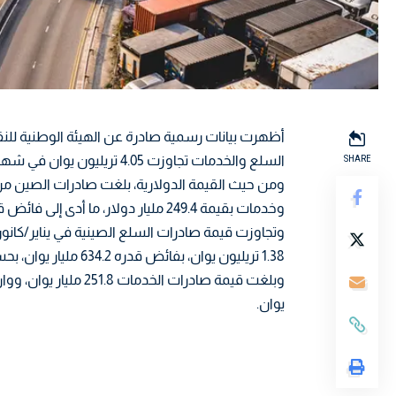
أظهرت بيانات رسمية صادرة عن الهيئة الوطنية للنقد 
SHARE
السلع والخدمات تجاوزت 4.05 تريليون يوان في شهر يناير/كانون الثاني الماضي.
وخدمات بقيمة 249.4 مليار دولار، ما أدى إلى فائض قدره 65.6 مليار دولار.
1.38 تريليون يوان، بفائض قدره 634.2 مليار يوان، بحسب البيانات التي أوردتها وكالة أنباء الصين الجديدة “شينغوا”.
يوان.