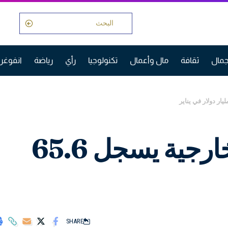
مال
ثقافة
مال وأعمال
تكنولوجيا
رأي
رياضة
انفوغر
فائض تجارة الصين الخارجية يسجل 65.6
SHARE