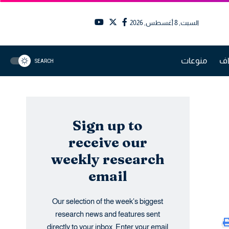
السبت, 8 أغسطس, 2026
اف
منوعات
SEARCH
Sign up to
receive our
weekly research
email
Our selection of the week's biggest
research news and features sent
directly to your inbox. Enter your email