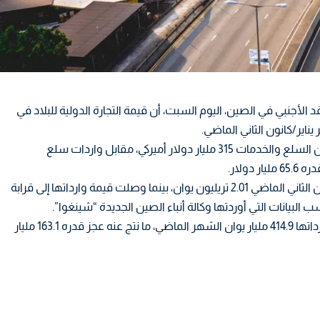
الأجنبي في الصين، اليوم السبت، أن قيمة التجارة الدولية للبلاد في
ومن حيث القيمة الدولارية، بلغت صادرات الصين من السلع والخدمات 315 مليار دولار أميركي، مقابل واردات سلع
وتجاوزت قيمة صادرات السلع الصينية في يناير/كانون الثاني الماضي 2.01 تريليون يوان، بينما وصلت قيمة وارداتها إلى قرابة
وبلغت قيمة صادرات الخدمات 251.8 مليار يوان، ووارداتها 414.9 مليار يوان الشهر الماضي، ما نتج عنه عجز قدره 163.1 مليار