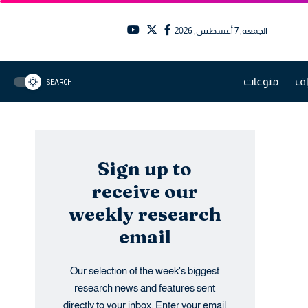
الجمعة, 7 أغسطس, 2026
اف
منوعات
SEARCH
Sign up to
receive our
weekly research
email
Our selection of the week's biggest
research news and features sent
directly to your inbox. Enter your email