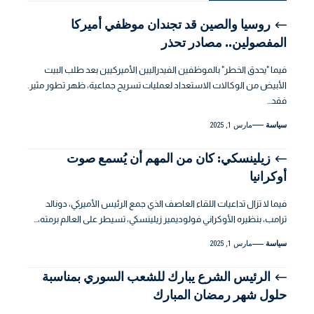
روسيا والصين قد تجندان موظفي أميركا
المفصولين.. مصادر تحذر
فيما "يحدق الخطر" بالموظفين الفيدراليين الأميركيين بعد طلب البيت
الأبيض من الوكالات الاستعداد لعمليات تسريح جماعية، ظهر تطور مثير.
فقد…
سياسة
مارس 1, 2025
زيلينسكي: كان من المهم أن يُسمع صوت
أوكرانيا
فيما لا تزال تداعيات اللقاء العاصف الذي جمع الرئيس الأميركي، دونالد
ترامب، بنظيره الأوكراني فولوديمير زيلينسكي، تسيطر على العالم برمته،…
سياسة
مارس 1, 2025
الرئيس الشرع يبارك للشعب السوري بمناسبة
حلول شهر رمضان المبارك