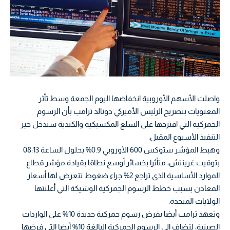
واصلت الأسهم الأوروبية انخفاضها اليوم الجمعة وسط تأثر
المعنويات بتصريح الرئيس الأميركي دونالد ترامب بأن الرسوم
الجمركية التي اقترحها على السلع المكسيكية والكندية ستدخل حيز
التنفيذ الأسبوع المقبل.
وهبط المؤشر ستوكس 600 الأوروبي 0.9% بحلول الساعة 08:13
بتوقيت غرينتش، متأثرا بخسائر أوسع نطاقا بقيادة مؤشر قطاع
الموارد الأساسية الذي تراجع 2% جراء ضغوط تتعرض لها أسعار
المعادن بسبب خطط الرسوم الجمركية الوشيكة التي أعلنتها
الولايات المتحدة.
وتعهد ترامب أيضا بفرض رسوم جمركية جديدة 10% على الواردات
الصينية، لتضاف إلى الرسوم الجمركية البالغة 10% أيضا التي فرضها